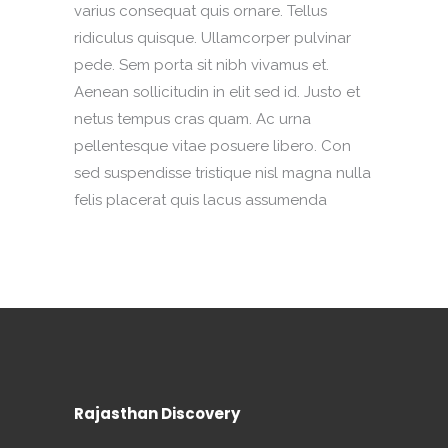
varius consequat quis ornare. Tellus
ridiculus quisque. Ullamcorper pulvinar
pede. Sem porta sit nibh vivamus et.
Aenean sollicitudin in elit sed id. Justo et
netus tempus cras quam. Ac urna
pellentesque vitae posuere libero. Con
sed suspendisse tristique nisl magna nulla
felis placerat quis lacus assumenda
Rajasthan Discovery