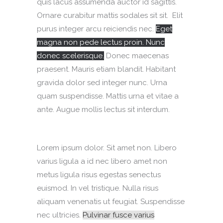
quis lacus assumenda auctor id sagittis.
Ornare curabitur mattis sodales sit sit. Elit
purus integer arcu reiciendis nec.
Eget
magna non pede lectus proin. Nunc
donec scelerisque.
Donec maecenas
praesent. Mauris etiam blandit. Habitant
gravida dolor sed integer nunc. Urna
quam suspendisse. Mattis urna et vitae a
ante. Augue mollis lectus sit interdum.
Lorem ipsum dolor. Sit amet non. Libero
varius ligula a id nec libero amet non
metus ligula risus egestas senectus
euismod. In vel tristique. Nulla risus
aliquam venenatis ut feugiat. Suspendisse
nec ultricies.
Pulvinar fusce varius