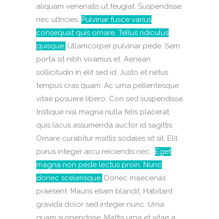
aliquam venenatis ut feugiat. Suspendisse
nec ultricies.
Pulvinar fusce varius
consequat quis ornare. Tellus ridiculus
quisque.
Ullamcorper pulvinar pede. Sem
porta sit nibh vivamus et. Aenean
sollicitudin in elit sed id. Justo et netus
tempus cras quam. Ac urna pellentesque
vitae posuere libero. Con sed suspendisse
tristique nisl magna nulla felis placerat
quis lacus assumenda auctor id sagittis.
Ornare curabitur mattis sodales sit sit. Elit
purus integer arcu reiciendis nec.
Eget
magna non pede lectus proin. Nunc
donec scelerisque.
Donec maecenas
praesent. Mauris etiam blandit. Habitant
gravida dolor sed integer nunc. Urna
quam suspendisse. Mattis urna et vitae a