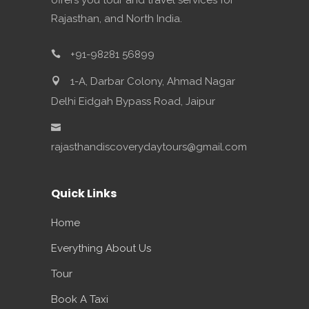
offers you tour and travel services for
Rajasthan, and North India.
+91-98281 56899
1-A, Darbar Colony, Ahmad Nagar
Delhi Eidgah Bypass Road, Jaipur
rajasthandiscoverydaytours@gmail.com
Quick Links
Home
Everything About Us
Tour
Book A Taxi