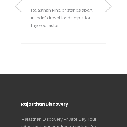
Rajasthan kind of stands apart
R
in India’s travel landscape, for
d
layered histor
t
Rajasthan Discovery
'Rajasthan Discovery Private Day Tour