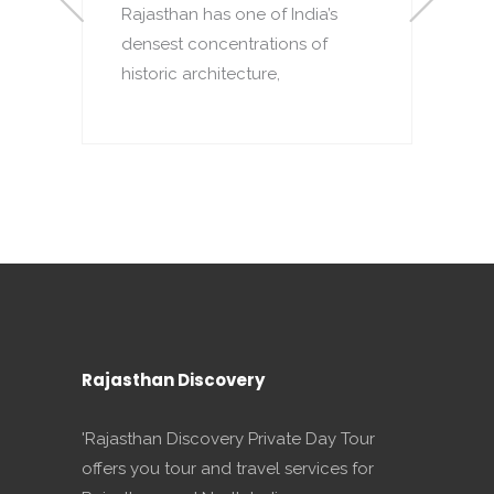
Rajasthan has one of India’s
densest concentrations of
to
T
historic architecture,
o
p
Rajasthan Discovery
'Rajasthan Discovery Private Day Tour
offers you tour and travel services for