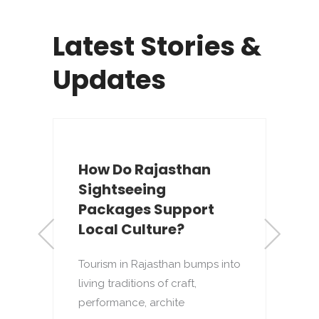
Latest Stories &
Updates
Which Rajasthan
Private Tours Cover
Heritage Sites?
Rajasthan has one of India’s
densest concentrations of
to
historic architecture,